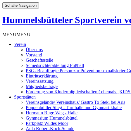
Schalte Navigation
Hummelsbütteler Sportverein vo
Zum
MENU
MENU
Inhalt
Verein
springen
Über uns
Vorstand
Geschäftsstelle
Schiedsrichterabteilung Fußball
PSG- Beauftragte Person zur Prävention sexualisierter G
Eintrittserklärung
Vereinssatzung
Mitgliedsbeiträge
Förderung von Kindermitgliedschaften ( ehemals „KI
Sportstätten
Vereinsgelände/ Vereinshaus/ Gastro To Steki bei Aris
Poppenbüttler Stieg - Turnhalle und Gymnastikhalle
Hermann Ruge Weg - Halle
Gymnasium Hummelsbüttel
Parkplatz Wildes Moor
Aula Robert-Koch-Schule