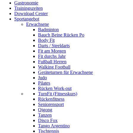
Gastronomie
Trainingszeiten
Download Center
Sportangebot
Erwachsene
Badminton
Bauch Beine Rücken Po
Body Fit
Darts / Steeldarts
Fit am Morgen
Fit durchs Jahr
Fußball Herren
Walking Football
Geräteturnen für Erwachsene
Judo
Pilates
Rücken Work-out
TurnFit (Fitnesskurs)
Rückenfitness
Seniorensport
Qigong
Tanzen
Disco Fox
Tango Argentino
Tischtennis