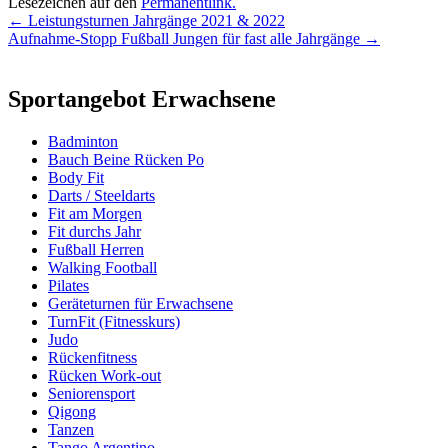
Lesezeichen auf den
Permanentlink
.
Beitragsnavigation
←
Leistungsturnen Jahrgänge 2021 & 2022
Aufnahme-Stopp Fußball Jungen für fast alle Jahrgänge
→
Sportangebot Erwachsene
Badminton
Bauch Beine Rücken Po
Body Fit
Darts / Steeldarts
Fit am Morgen
Fit durchs Jahr
Fußball Herren
Walking Football
Pilates
Geräteturnen für Erwachsene
TurnFit (Fitnesskurs)
Judo
Rückenfitness
Rücken Work-out
Seniorensport
Qigong
Tanzen
Tango Argentino