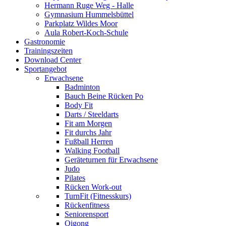
Hermann Ruge Weg - Halle
Gymnasium Hummelsbüttel
Parkplatz Wildes Moor
Aula Robert-Koch-Schule
Gastronomie
Trainingszeiten
Download Center
Sportangebot
Erwachsene
Badminton
Bauch Beine Rücken Po
Body Fit
Darts / Steeldarts
Fit am Morgen
Fit durchs Jahr
Fußball Herren
Walking Football
Geräteturnen für Erwachsene
Judo
Pilates
Rücken Work-out
TurnFit (Fitnesskurs)
Rückenfitness
Seniorensport
Qigong