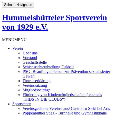
Schalte Navigation
Hummelsbütteler Sportverein
von 1929 e.V.
Zum
MENU
MENU
Inhalt
Verein
springen
Über uns
Vorstand
Geschäftsstelle
Schiedsrichterabteilung Fußball
PSG- Beauftragte Person zur Prävention sexualisierter
Gewalt
Eintrittserklärung
Vereinssatzung
Mitgliedsbeiträge
Förderung von Kindermitgliedschaften ( ehemals
„KIDS IN DIE CLUBS“)
Sportstätten
Vereinsgelände/ Vereinshaus/ Gastro To Steki bei Aris
Poppenbüttler Stieg - Turnhalle und Gymnastikhalle