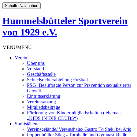
Schalte Navigation
Hummelsbütteler Sportverein
von 1929 e.V.
Zum
MENU
MENU
Inhalt
Verein
springen
Über uns
Vorstand
Geschäftsstelle
Schiedsrichterabteilung Fußball
PSG- Beauftragte Person zur Prävention sexualisierter
Gewalt
Eintrittserklärung
Vereinssatzung
Mitgliedsbeiträge
Förderung von Kindermitgliedschaften ( ehemals
„KIDS IN DIE CLUBS“)
Sportstätten
Vereinsgelände/ Vereinshaus/ Gastro To Steki bei Aris
Poppenbüttler Stieg - Turnhalle und Gymnastikhalle