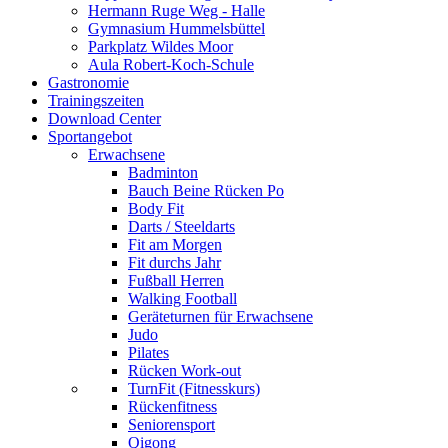
Hermann Ruge Weg - Halle
Gymnasium Hummelsbüttel
Parkplatz Wildes Moor
Aula Robert-Koch-Schule
Gastronomie
Trainingszeiten
Download Center
Sportangebot
Erwachsene
Badminton
Bauch Beine Rücken Po
Body Fit
Darts / Steeldarts
Fit am Morgen
Fit durchs Jahr
Fußball Herren
Walking Football
Geräteturnen für Erwachsene
Judo
Pilates
Rücken Work-out
TurnFit (Fitnesskurs)
Rückenfitness
Seniorensport
Qigong