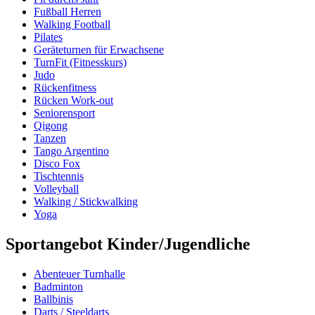
Fußball Herren
Walking Football
Pilates
Geräteturnen für Erwachsene
TurnFit (Fitnesskurs)
Judo
Rückenfitness
Rücken Work-out
Seniorensport
Qigong
Tanzen
Tango Argentino
Disco Fox
Tischtennis
Volleyball
Walking / Stickwalking
Yoga
Sportangebot Kinder/Jugendliche
Abenteuer Turnhalle
Badminton
Ballbinis
Darts / Steeldarts