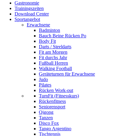
Gastronomie
Trainingszeiten
Download Center
Sportangebot
Erwachsene
Badminton
Bauch Beine Rücken Po
Body Fit
Darts / Steeldarts
Fit am Morgen
Fit durchs Jahr
Fußball Herren
Walking Football
Geräteturnen für Erwachsene
Judo
Pilates
Rücken Work-out
TurnFit (Fitnesskurs)
Rückenfitness
Seniorensport
Qigong
Tanzen
Disco Fox
Tango Argentino
Tischtennis