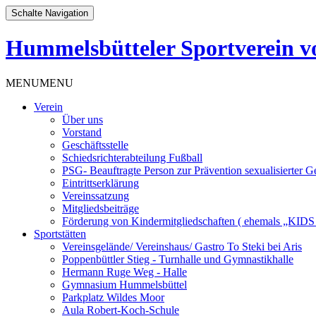
Schalte Navigation
Hummelsbütteler Sportverein vo
Zum
MENU
MENU
Inhalt
Verein
springen
Über uns
Vorstand
Geschäftsstelle
Schiedsrichterabteilung Fußball
PSG- Beauftragte Person zur Prävention sexualisierter G
Eintrittserklärung
Vereinssatzung
Mitgliedsbeiträge
Förderung von Kindermitgliedschaften ( ehemals „KI
Sportstätten
Vereinsgelände/ Vereinshaus/ Gastro To Steki bei Aris
Poppenbüttler Stieg - Turnhalle und Gymnastikhalle
Hermann Ruge Weg - Halle
Gymnasium Hummelsbüttel
Parkplatz Wildes Moor
Aula Robert-Koch-Schule