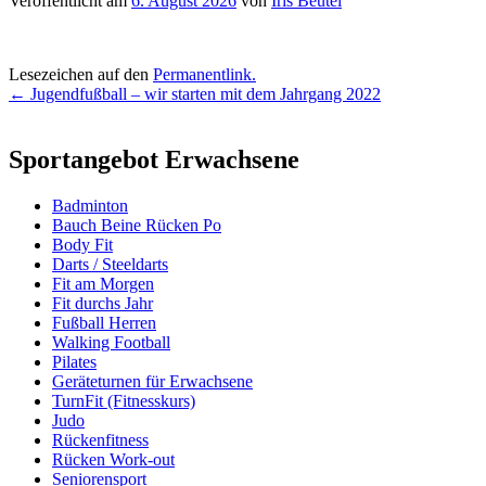
Veröffentlicht am
6. August 2026
von
Iris Beutel
Lesezeichen auf den
Permanentlink
.
Beitragsnavigation
←
Jugendfußball – wir starten mit dem Jahrgang 2022
Sportangebot Erwachsene
Badminton
Bauch Beine Rücken Po
Body Fit
Darts / Steeldarts
Fit am Morgen
Fit durchs Jahr
Fußball Herren
Walking Football
Pilates
Geräteturnen für Erwachsene
TurnFit (Fitnesskurs)
Judo
Rückenfitness
Rücken Work-out
Seniorensport