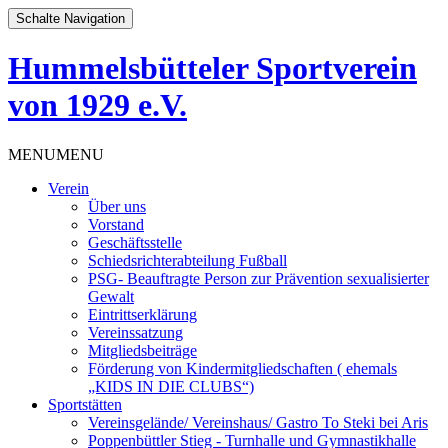
Schalte Navigation
Hummelsbütteler Sportverein
von 1929 e.V.
Zum
MENU
MENU
Inhalt
Verein
springen
Über uns
Vorstand
Geschäftsstelle
Schiedsrichterabteilung Fußball
PSG- Beauftragte Person zur Prävention sexualisierter
Gewalt
Eintrittserklärung
Vereinssatzung
Mitgliedsbeiträge
Förderung von Kindermitgliedschaften ( ehemals
„KIDS IN DIE CLUBS“)
Sportstätten
Vereinsgelände/ Vereinshaus/ Gastro To Steki bei Aris
Poppenbüttler Stieg - Turnhalle und Gymnastikhalle