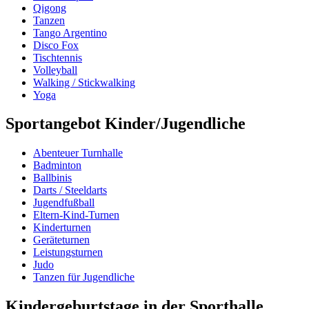
Qigong
Tanzen
Tango Argentino
Disco Fox
Tischtennis
Volleyball
Walking / Stickwalking
Yoga
Sportangebot Kinder/Jugendliche
Abenteuer Turnhalle
Badminton
Ballbinis
Darts / Steeldarts
Jugendfußball
Eltern-Kind-Turnen
Kinderturnen
Geräteturnen
Leistungsturnen
Judo
Tanzen für Jugendliche
Kindergeburtstage in der Sporthalle