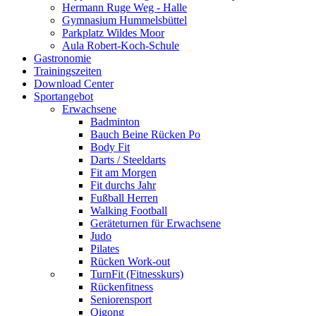
Hermann Ruge Weg - Halle
Gymnasium Hummelsbüttel
Parkplatz Wildes Moor
Aula Robert-Koch-Schule
Gastronomie
Trainingszeiten
Download Center
Sportangebot
Erwachsene
Badminton
Bauch Beine Rücken Po
Body Fit
Darts / Steeldarts
Fit am Morgen
Fit durchs Jahr
Fußball Herren
Walking Football
Geräteturnen für Erwachsene
Judo
Pilates
Rücken Work-out
TurnFit (Fitnesskurs)
Rückenfitness
Seniorensport
Qigong