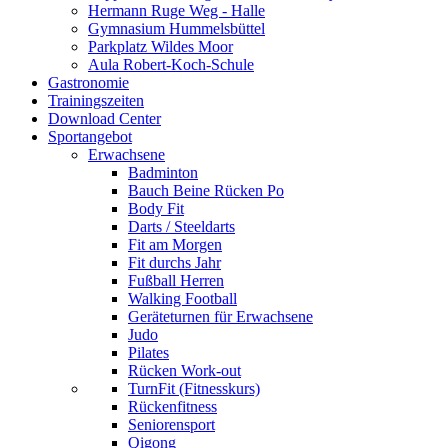
Hermann Ruge Weg - Halle
Gymnasium Hummelsbüttel
Parkplatz Wildes Moor
Aula Robert-Koch-Schule
Gastronomie
Trainingszeiten
Download Center
Sportangebot
Erwachsene
Badminton
Bauch Beine Rücken Po
Body Fit
Darts / Steeldarts
Fit am Morgen
Fit durchs Jahr
Fußball Herren
Walking Football
Geräteturnen für Erwachsene
Judo
Pilates
Rücken Work-out
TurnFit (Fitnesskurs)
Rückenfitness
Seniorensport
Qigong