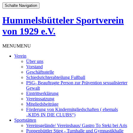
Schalte Navigation
Hummelsbütteler Sportverein
von 1929 e.V.
Zum
MENU
MENU
Inhalt
Verein
springen
Über uns
Vorstand
Geschäftsstelle
Schiedsrichterabteilung Fußball
PSG- Beauftragte Person zur Prävention sexualisierter
Gewalt
Eintrittserklärung
Vereinssatzung
Mitgliedsbeiträge
Förderung von Kindermitgliedschaften ( ehemals
„KIDS IN DIE CLUBS“)
Sportstätten
Vereinsgelände/ Vereinshaus/ Gastro To Steki bei Aris
Poppenbüttler Stieg - Turnhalle und Gymnastikhalle