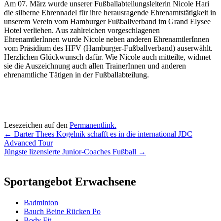
Am 07. März wurde unserer Fußballabteilungsleiterin Nicole Hari
die silberne Ehrennadel für ihre herausragende Ehrenamtstätigkeit in
unserem Verein vom Hamburger Fußballverband im Grand Elysee
Hotel verliehen. Aus zahlreichen vorgeschlagenen
EhrenamtlerInnen wurde Nicole neben anderen EhrenamtlerInnen
vom Präsidium des HFV (Hamburger-Fußballverband) auserwählt.
Herzlichen Glückwunsch dafür. Wie Nicole auch mitteilte, widmet
sie die Auszeichnung auch allen TrainerInnen und anderen
ehrenamtliche Tätigen in der Fußballabteilung.
Lesezeichen auf den
Permanentlink
.
Beitragsnavigation
←
Darter Thees Kogelnik schafft es in die international JDC
Advanced Tour
Jüngste lizensierte Junior-Coaches Fußball
→
Sportangebot Erwachsene
Badminton
Bauch Beine Rücken Po
Body Fit