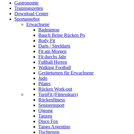
Gastronomie
Trainingszeiten
Download Center
Sportangebot
Erwachsene
Badminton
Bauch Beine Rücken Po
Body Fit
Darts / Steeldarts
Fit am Morgen
Fit durchs Jahr
Fußball Herren
Walking Football
Geräteturnen für Erwachsene
Judo
Pilates
Rücken Work-out
TurnFit (Fitnesskurs)
Rückenfitness
Seniorensport
Qigong
Tanzen
Disco Fox
Tango Argentino
Tischtennis