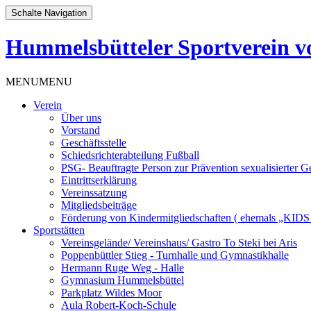
Schalte Navigation
Hummelsbütteler Sportverein vo
Zum
MENU
MENU
Inhalt
Verein
springen
Über uns
Vorstand
Geschäftsstelle
Schiedsrichterabteilung Fußball
PSG- Beauftragte Person zur Prävention sexualisierter G
Eintrittserklärung
Vereinssatzung
Mitgliedsbeiträge
Förderung von Kindermitgliedschaften ( ehemals „KI
Sportstätten
Vereinsgelände/ Vereinshaus/ Gastro To Steki bei Aris
Poppenbüttler Stieg - Turnhalle und Gymnastikhalle
Hermann Ruge Weg - Halle
Gymnasium Hummelsbüttel
Parkplatz Wildes Moor
Aula Robert-Koch-Schule