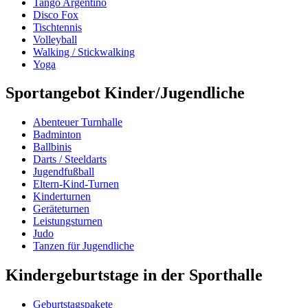
Tango Argentino
Disco Fox
Tischtennis
Volleyball
Walking / Stickwalking
Yoga
Sportangebot Kinder/Jugendliche
Abenteuer Turnhalle
Badminton
Ballbinis
Darts / Steeldarts
Jugendfußball
Eltern-Kind-Turnen
Kinderturnen
Geräteturnen
Leistungsturnen
Judo
Tanzen für Jugendliche
Kindergeburtstage in der Sporthalle
Geburtstagspakete