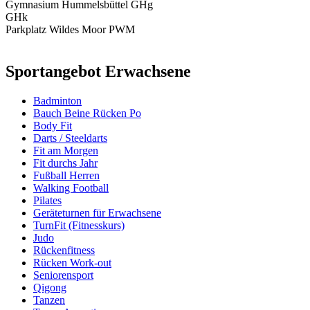
Gymnasium Hummelsbüttel GHg
GHk
Parkplatz Wildes Moor PWM
Sportangebot Erwachsene
Badminton
Bauch Beine Rücken Po
Body Fit
Darts / Steeldarts
Fit am Morgen
Fit durchs Jahr
Fußball Herren
Walking Football
Pilates
Geräteturnen für Erwachsene
TurnFit (Fitnesskurs)
Judo
Rückenfitness
Rücken Work-out
Seniorensport
Qigong
Tanzen